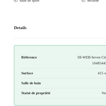
Salle de sport
Securité
Details
Référence
DI-WEB-Seven Cit
1048544
Surface
415 s
Salle de bain
Statut de propriété
Ve