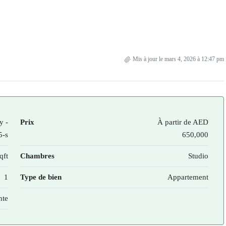
Mis à jour le mars 4, 2026 à 12:47 pm
y -
Prix
À partir de
AED
5-s
650,000
qft
Chambres
Studio
1
Type de bien
Appartement
nte