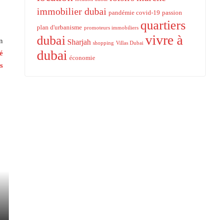
immobilier dubai
pandémie covid-19
passion
quartiers
plan d'urbanisme
promoteurs immobiliers
vivre à
dubai
n
Sharjah
shopping
Villas Dubai
dubai
é
économie
s