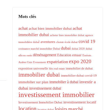
Mots clés
achat
achat
achat bien immobilier dubai
immobilier dubai
acheter bien immobilier dubai
agence
covid 19
aventures
immobilière dubaÏ
choisir école dubaï
dubai
croissance marché immobilier Dubaï
dubai 2020
dubai
déménagement
emaar
Education
silicon oasis
Emirats
expo 2020
expatriation
Arabes Unis
Evenement
exposition universelle
immobilier de dubai
hbs real estate
immobilier dubai
immobilier dubai covid-19
investir a
immobilier à dubaï
immobilier sur plan
dubai
investissement dubaï
investissement immobilier
investissement locatif
Investissement Immobilier Dubai
location
loisirs
marché
location dubai