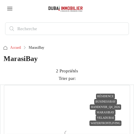
Accueil
MarasiBay
MarasiBay
2 Propriétés
Trier par:
RÉSIDENCE
BUSINESSBAY
HANDOVER_Q4_2026
MARASIBAY
VELADUBAI
WATERFRONTLIVING