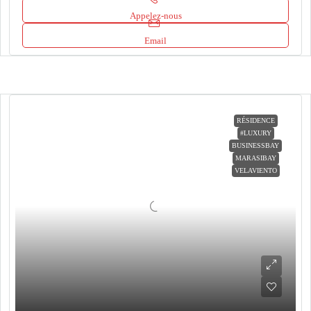
Appelez-nous
Email
RÉSIDENCE
#LUXURY
BUSINESSBAY
MARASIBAY
VELAVIENTO