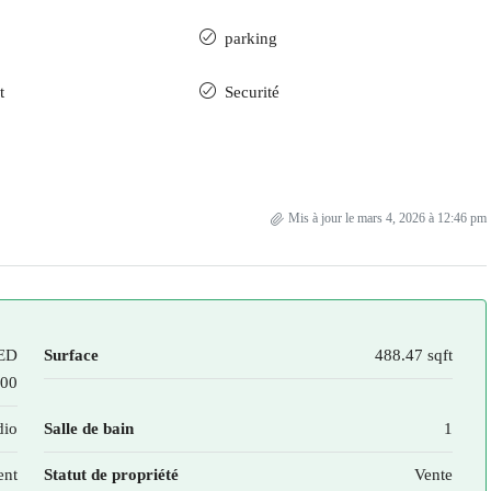
parking
t
Securité
Mis à jour le mars 4, 2026 à 12:46 pm
ED
Surface
488.47 sqft
000
dio
Salle de bain
1
ent
Statut de propriété
Vente