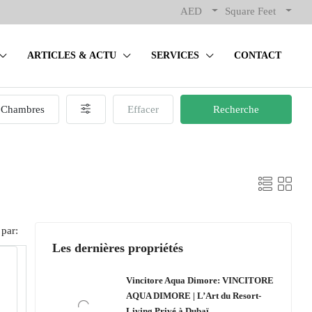
AED
Square Feet
ARTICLES & ACTU
SERVICES
CONTACT
Chambres
Effacer
Recherche
 par:
Les dernières propriétés
Vincitore Aqua Dimore: VINCITORE
AQUA DIMORE | L’Art du Resort-
Living Privé à Dubaï