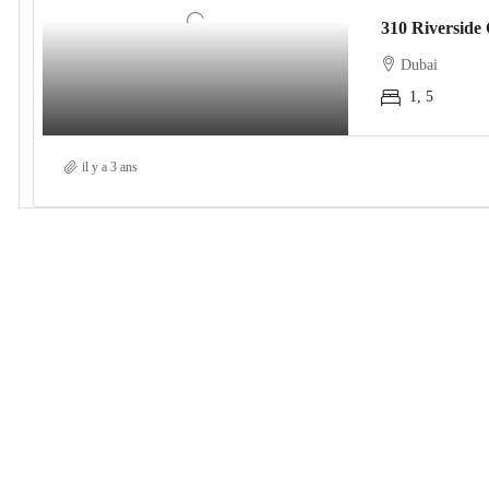
Dubai
1, 5
il y a 3 ans