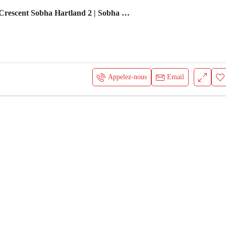
310 Riverside Crescent Sobha Hartland 2 | Sobha Hartland II
Appelez-nous
Email