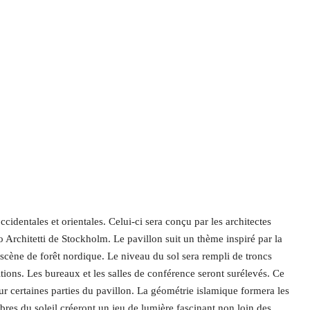
identales et orientales. Celui-ci sera conçu par les architectes
 Architetti de Stockholm. Le pavillon suit un thème inspiré par la
 scène de forêt nordique. Le niveau du sol sera rempli de troncs
itions. Les bureaux et les salles de conférence seront surélevés. Ce
ur certaines parties du pavillon. La géométrie islamique formera les
mbres du soleil créeront un jeu de lumière fascinant non loin des