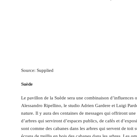
Source: Supplied
Suède
Le pavillon de la Suède sera une combinaison d’influences occ
Alessandro Ripellino, le studio Adrien Gardere et Luigi Pardo
nature. Il y aura des centaines de messages qui offriront une
d’arbres qui serviront d’espaces publics, de cafés et d’expos
sont comme des cabanes dans les arbres qui servent de toit s
écrans de treillis en bois des cabanes dans les arbres. Les o