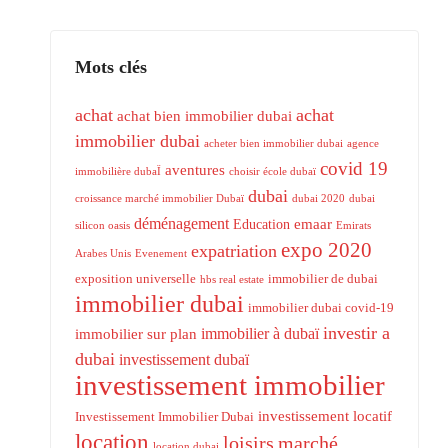
Mots clés
achat
achat
achat bien immobilier dubai
immobilier dubai
acheter bien immobilier dubai
agence
covid 19
aventures
immobilière dubaÏ
choisir école dubaï
dubai
croissance marché immobilier Dubaï
dubai 2020
dubai
déménagement
emaar
Education
silicon oasis
Emirats
expo 2020
expatriation
Arabes Unis
Evenement
exposition universelle
immobilier de dubai
hbs real estate
immobilier dubai
immobilier dubai covid-19
investir a
immobilier à dubaï
immobilier sur plan
dubai
investissement dubaï
investissement immobilier
investissement locatif
Investissement Immobilier Dubai
location
loisirs
marché
location dubai