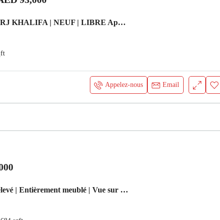
VUE SUR BURJ KHALIFA | NEUF | LIBRE Appartement Dubai
ft
Appelez-nous
Email
000
Libre | Étage élevé | Entièrement meublé | Vue sur l’eau Appartement Dubai