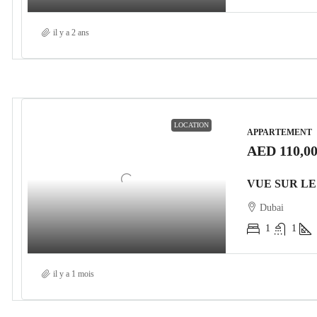
il y a 2 ans
LOCATION
APPARTEMENT
AED 110,0
Dubai
1
1
il y a 1 mois