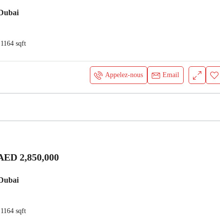
Dubai
1164
sqft
Appelez-nous
Email
AED 2,850,000
Dubai
1164
sqft