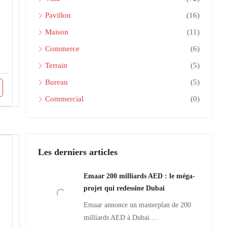
Pavillon
(16)
Maison
(11)
Commerce
(6)
Terrain
(5)
Bureau
(5)
Commercial
(0)
Les derniers articles
Emaar 200 milliards AED : le méga-
projet qui redessine Dubai
Emaar annonce un masterplan de 200
milliards AED à Dubai.…