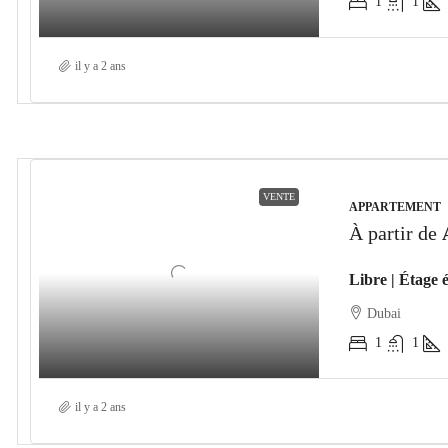
1
1
il y a 2 ans
VENTE
APPARTEMENT
À partir de
Dubai
1
1
il y a 2 ans