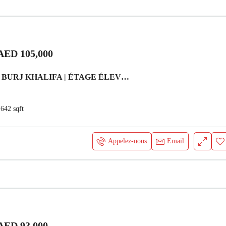
AED 105,000
VUE SUR LE BURJ KHALIFA | ÉTAGE ÉLEVÉE | NEUF Appartement Dubai
642
sqft
Appelez-nous
Email
AED 93,000