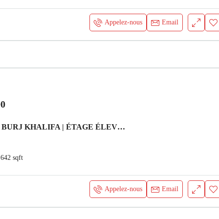
Appelez-nous
Email
00
VUE SUR LE BURJ KHALIFA | ÉTAGE ÉLEVÉE | NEUF Appartement Dubai
642
sqft
Appelez-nous
Email