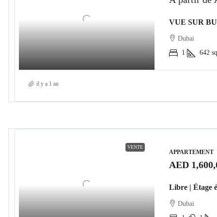
Dubai
1
642
sq
il y a 1 an
VENTE
APPARTEMENT
AED 1,600,
Dubai