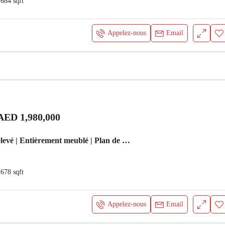
684
sqft
Appelez-nous
Email
AED 1,980,000
Libre | Étage élevé | Entièrement meublé | Plan de paiement après remise Appartement Dubai
678
sqft
Appelez-nous
Email