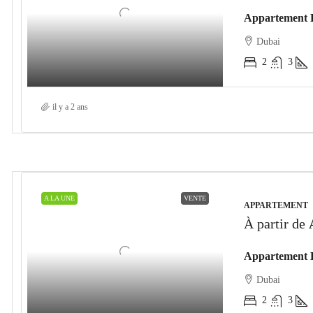
Appartement 
Dubai
2
3
il y a 2 ans
A LA UNE
VENTE
APPARTEMENT
À partir de
Appartement 
Dubai
2
3