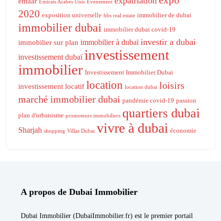
expo
expatriation
emaar
Emirats Arabes Unis
Evenement
2020
exposition universelle
immobilier de dubai
hbs real estate
immobilier dubai
immobilier dubai covid-19
investir a dubai
immobilier à dubaï
immobilier sur plan
investissement
investissement dubaï
immobilier
Investissement Immobilier Dubai
location
loisirs
investissement locatif
location dubai
marché immobilier dubai
pandémie covid-19
passion
quartiers dubai
plan d'urbanisme
promoteurs immobiliers
vivre à dubai
Sharjah
économie
shopping
Villas Dubai
A propos de Dubai Immobilier
Dubai Immobilier (DubaiImmobilier.fr) est le premier portail