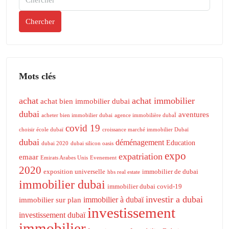
Chercher
Mots clés
achat
achat immobilier
achat bien immobilier dubai
dubai
aventures
acheter bien immobilier dubai
agence immobilière dubaÏ
covid 19
choisir école dubaï
croissance marché immobilier Dubaï
dubai
déménagement
Education
dubai 2020
dubai silicon oasis
expo
expatriation
emaar
Emirats Arabes Unis
Evenement
2020
exposition universelle
immobilier de dubai
hbs real estate
immobilier dubai
immobilier dubai covid-19
investir a dubai
immobilier à dubaï
immobilier sur plan
investissement
investissement dubaï
immobilier